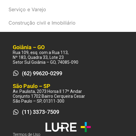
Serviço e Varejo
Construção civil e Imobiliário
Goiânia – GO
Rua 109, esq. com a Rua 113,
Nº 183, Quadra 33, Lote 23
Setor Sul Goiânia – GO, 74085-090
(62) 99620-0299
São Paulo – SP
Av. Paulista, 2073 Horsa II 17º Andar
Conjunto 1702 Bairro Cerqueira Cesar
São Paulo – SP, 01311-300
(11) 3373-7509
Termos de Uso