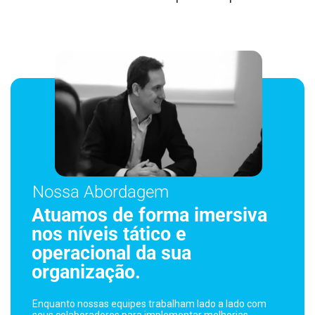
Nossa Abordagem
Atuamos de forma imersiva
nos níveis tático e
operacional da sua
organização.
Enquanto nossas equipes trabalham lado a lado com