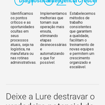
Diagnosticar
Inteligência
Crescer
Identificamos
Implementamos
Estabelecemos
os pontos
melhorias que
métodos de
críticos e as
tornam sua
trabalho
oportunidades
operação mais
consistentes
ocultas em
enxuta,
que garantem
seus
eliminando
a qualidade,
processos
etapas
facilitam o
atuais, seja na
desnecessárias
treinamento de
logística, na
e
novas equipes
manufatura ou
automatizando
e permitem um
nas rotinas
o que for
crescimento
administrativas.
possível.
organizado e
escalável.
Deixe a Lure destravar o