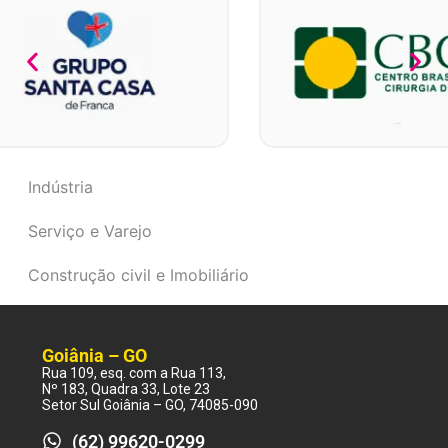
Indústria
Serviço e Varejo
Construção civil e Imobiliário
Goiânia – GO
Rua 109, esq. com a Rua 113,
Nº 183, Quadra 33, Lote 23
Setor Sul Goiânia – GO, 74085-090
(62) 99620-0299