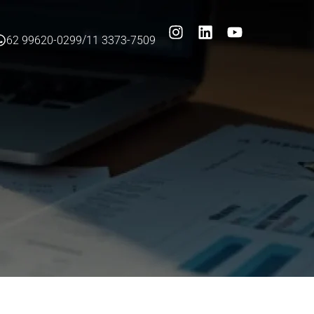
/
62 99620-0299
11 3373-7509