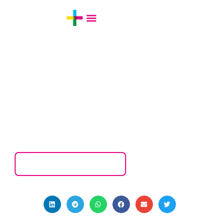
28/07/2016
•
Processos
As 10 melhores práticas para gestão de
projetos!
Voltar para postagens