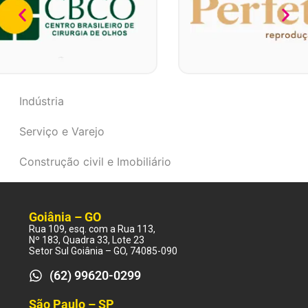
Indústria
Serviço e Varejo
Construção civil e Imobiliário
Goiânia – GO
Rua 109, esq. com a Rua 113,
Nº 183, Quadra 33, Lote 23
Setor Sul Goiânia – GO, 74085-090
(62) 99620-0299
São Paulo – SP