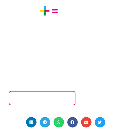
14/05/2018
•
Processos
Otimize seus processos com a
Metodologia Scrum
Voltar para postagens