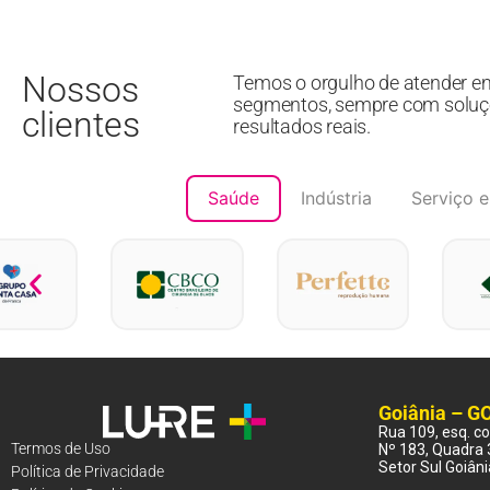
Nossos
Temos o orgulho de atender e
segmentos, sempre com soluç
clientes
resultados reais.
Saúde
Indústria
Serviço e
Goiânia – G
Rua 109, esq. 
Termos de Uso
Nº 183, Quadra 
Setor Sul Goiân
Política de Privacidade