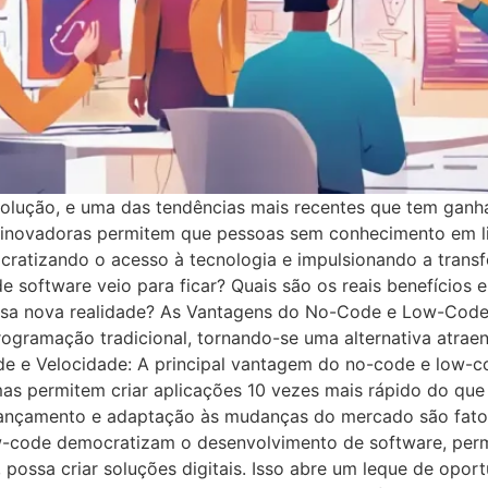
olução, e uma das tendências mais recentes que tem ganh
 inovadoras permitem que pessoas sem conhecimento em 
ocratizando o acesso à tecnologia e impulsionando a trans
 software veio para ficar? Quais são os reais benefícios 
essa nova realidade? As Vantagens do No-Code e Low-Code
ogramação tradicional, tornando-se uma alternativa atrae
idade e Velocidade: A principal vantagem do no-code e low
ormas permitem criar aplicações 10 vezes mais rápido do qu
ançamento e adaptação às mudanças do mercado são fator
ow-code democratizam o desenvolvimento de software, perm
ossa criar soluções digitais. Isso abre um leque de oport