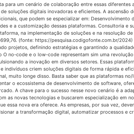
ta para um cenário de colaboração entre essas diferentes
e soluções digitais inovadoras e eficientes. A ascensão
cionais, que podem se especializar em: Desenvolvimento d
des e a customização dessas plataformas. Consultoria e s
ataforma, na implementação de soluções e na resolução de
699,76. (fonte: https://pesquisa.codigofonte.com.br/2024
do projetos, definindo estratégias e garantindo a qualida
 O no-code e o low-code representam sim uma revolução
lsionando a inovação em diversos setores. Essas plataform
 indivíduos criem soluções digitais de forma rápida e efic
al, muito longe disso. Basta saber que as plataformas no
entar o ecossistema de desenvolvimento de software, ofer
ercado. A chave para o sucesso nesse novo cenário é a ad
 com as novas tecnologias e buscarem especialização em 
e que essa nova era oferece. As empresas, por sua vez, dev
ionar a transformação digital, automatizar processos e c