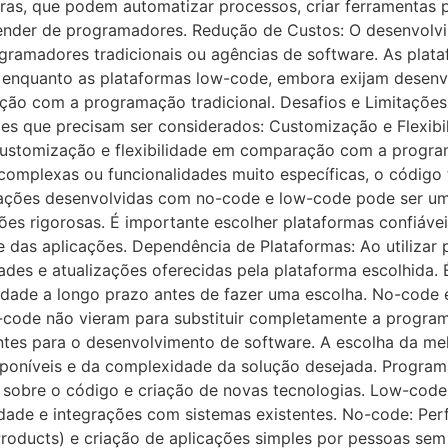
tras, que podem automatizar processos, criar ferramentas 
ender de programadores. Redução de Custos: O desenvolv
gramadores tradicionais ou agências de software. As plat
, enquanto as plataformas low-code, embora exijam desen
ão com a programação tradicional. Desafios e Limitações:
es que precisam ser considerados: Customização e Flexibi
ustomização e flexibilidade em comparação com a program
complexas ou funcionalidades muito específicas, o código 
icações desenvolvidas com no-code e low-code pode ser u
s rigorosas. É importante escolher plataformas confiáve
e das aplicações. Dependência de Plataformas: Ao utilizar
es e atualizações oferecidas pela plataforma escolhida. É
ilidade a longo prazo antes de fazer uma escolha. No-cod
-code não vieram para substituir completamente a program
ntes para o desenvolvimento de software. A escolha da 
sponíveis e da complexidade da solução desejada. Programa
 sobre o código e criação de novas tecnologias. Low-code:
dade e integrações com sistemas existentes. No-code: Perf
roducts) e criação de aplicações simples por pessoas se