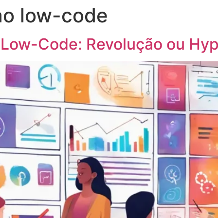
 ao low-code
rocessos
Pessoas
Blog
Contato
 Low-Code: Revolução ou Hy