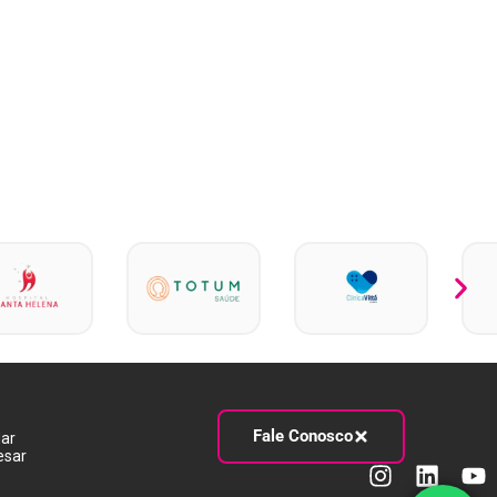
Fale Conosco
dar
esar