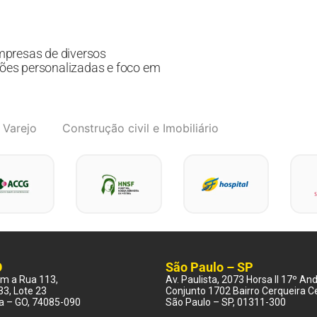
mpresas de diversos
ões personalizadas e foco em
 Varejo
Construção civil e Imobiliário
O
São Paulo – SP
com a Rua 113,
Av. Paulista, 2073 Horsa II 17º An
33, Lote 23
Conjunto 1702 Bairro Cerqueira C
ia – GO, 74085-090
São Paulo – SP, 01311-300