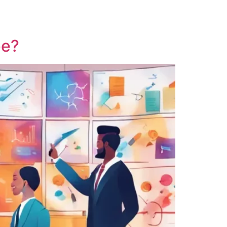
/
62 99620-0299
11 3373-7509
pe?