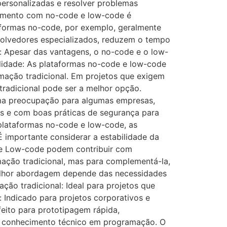
personalizadas e resolver problemas
imento com no-code e low-code é
aformas no-code, por exemplo, geralmente
volvedores especializados, reduzem o tempo
 Apesar das vantagens, o no-code e o low-
lidade: As plataformas no-code e low-code
ação tradicional. Em projetos que exigem
tradicional pode ser a melhor opção.
ma preocupação para algumas empresas,
is e com boas práticas de segurança para
 plataformas no-code e low-code, as
 importante considerar a estabilidade da
e e Low-code podem contribuir com
ação tradicional, mas para complementá-la,
melhor abordagem depende das necessidades
ção tradicional: Ideal para projetos que
 Indicado para projetos corporativos e
eito para prototipagem rápida,
m conhecimento técnico em programação. O