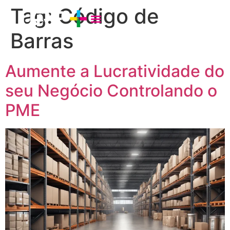
Tag:
Código de
Barras
Aumente a Lucratividade do
seu Negócio Controlando o
PME