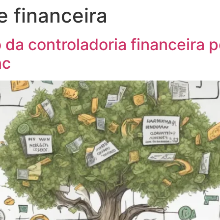
 financeira
rocessos
Pessoas
Blog
Contato
o da controladoria financeira 
nc