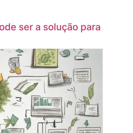
/
62 99620-0299
11 3373-7509
pode ser a solução para