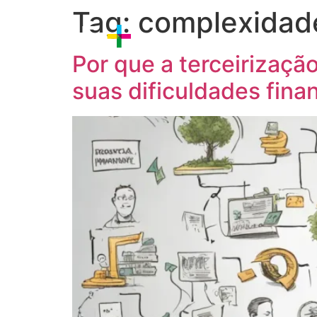
Tag:
complexidade
Sobre nós
Estratégia
P
Por que a terceirizaçã
suas dificuldades fina