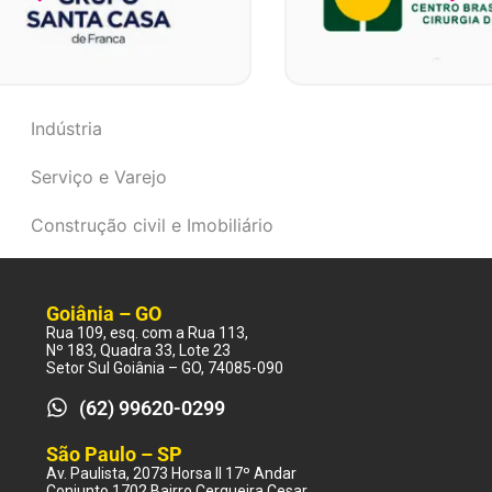
Indústria
Serviço e Varejo
Construção civil e Imobiliário
Goiânia – GO
Rua 109, esq. com a Rua 113,
Nº 183, Quadra 33, Lote 23
Setor Sul Goiânia – GO, 74085-090
(62) 99620-0299
São Paulo – SP
Av. Paulista, 2073 Horsa II 17º Andar
Conjunto 1702 Bairro Cerqueira Cesar