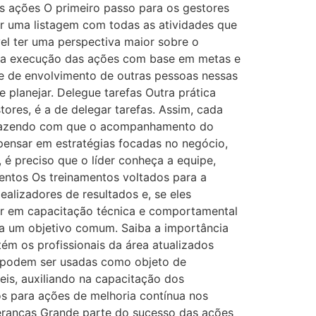
as ações O primeiro passo para os gestores
er uma listagem com todas as atividades que
vel ter uma perspectiva maior sobre o
r a execução das ações com base em metas e
de de envolvimento de outras pessoas nessas
 planejar. Delegue tarefas Outra prática
ores, é a de delegar tarefas. Assim, cada
 fazendo com que o acompanhamento do
 pensar em estratégias focadas no negócio,
 é preciso que o líder conheça a equipe,
entos Os treinamentos voltados para a
alizadores de resultados e, se eles
tir em capacitação técnica e comportamental
a um objetivo comum. Saiba a importância
ém os profissionais da área atualizados
e podem ser usadas como objeto de
veis, auxiliando na capacitação dos
os para ações de melhoria contínua nos
ideranças Grande parte do sucesso das ações