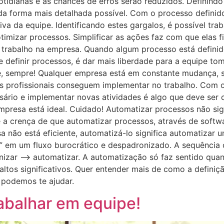
tidianas e as chances de erros serão reduzidos. Definindo
da forma mais detalhada possível. Com o processo definido
a da equipe. Identificando estes gargalos, é possível trab
otimizar processos. Simplificar as ações faz com que ela
rabalho na empresa. Quando algum processo está definido
 definir processos, é dar mais liberdade para a equipe to
lie, sempre! Qualquer empresa está em constante mudança,
 profissionais conseguem implementar no trabalho. Com os
ssário e implementar novas atividades é algo que deve ser 
empresa está ideal. Cuidado! Automatizar processos não si
 crença de que automatizar processos, através de softwa
não está eficiente, automatizá-lo significa automatizar um
s” em um fluxo burocrático e despadronizado. A sequência 
nizar –> automatizar. A automatização só faz sentido quan
altos significativos. Quer entender mais de como a defini
podemos te ajudar.
rabalhar em equipe!