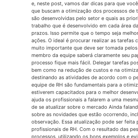
e, neste post, vamos dar dicas para que voc
que buscam a otimização dos processos de tr
são desenvolvidas pelo setor e quais as prio
trabalho que é desenvolvido em cada área d
prazos. Isso permite que o tempo seja melho
ações. O ideal é procurar realizar as tarefa
muito importante que deve ser tomada pelos 
membro da equipe saberá claramente seu pa
processo fique mais fácil. Delegar tarefas p
bem como na redução de custos e na otimizaçã
destinando as atividades de acordo com o pe
equipe de RH são fundamentais para a otimiza
estiverem capacitados para o melhor desenvol
ajuda os profissionais a falarem a uma mes
de se atualizar sobre o mercado Ainda falan
sobre as novidades que estão ocorrendo, inc
observação. Essa atualização pode ser feita p
profissionais de RH. Com o resultado das pes
processos, utilizando os bons exemplos e ev