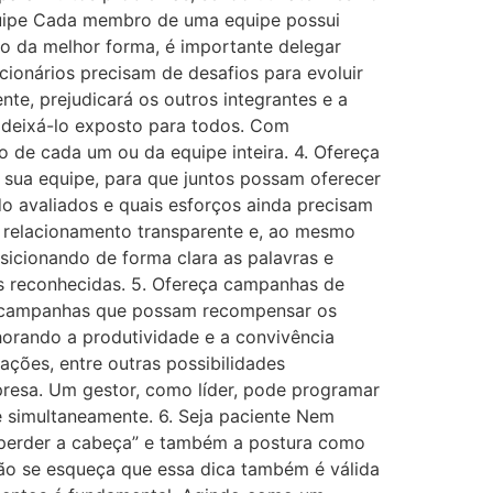
quipe Cada membro de uma equipe possui
do da melhor forma, é importante delegar
cionários precisam de desafios para evoluir
te, prejudicará os outros integrantes e a
 deixá-lo exposto para todos. Com
ão de cada um ou da equipe inteira. 4. Ofereça
 sua equipe, para que juntos possam oferecer
o avaliados e quais esforços ainda precisam
m relacionamento transparente e, ao mesmo
osicionando de forma clara as palavras e
es reconhecidas. 5. Ofereça campanhas de
r campanhas que possam recompensar os
lhorando a produtividade e a convivência
ões, entre outras possibilidades
presa. Um gestor, como líder, pode programar
 simultaneamente. 6. Seja paciente Nem
 “perder a cabeça” e também a postura como
 Não se esqueça que essa dica também é válida