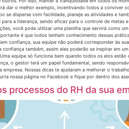
e outros. Por isso, manter a tranquilidade em todos os m
irá dar o melhor exemplo, incentivando todos a conviver c
upo se disperse com facilidade, planeje as atividades e t
 para a liderança, sendo eficaz para o controle de metas 
nções, você pode utilizar uma planilha que servirá como um
importante é que todos tenham conhecimento dessas práti
 Sem confiança, sua equipe não poderá corresponder às sua
ta confiança também, assim eles poderão se inspirar em um
 Uma equipe só funciona bem quando todos os elos estão 
ança, o gestor terá um papel fundamental, sendo responsáv
a empresa. Nossas dicas te ajudaram a melhorar o trabalh
rta nossa página no Facebook e fique por dentro dos assu
r os processos do RH da sua e