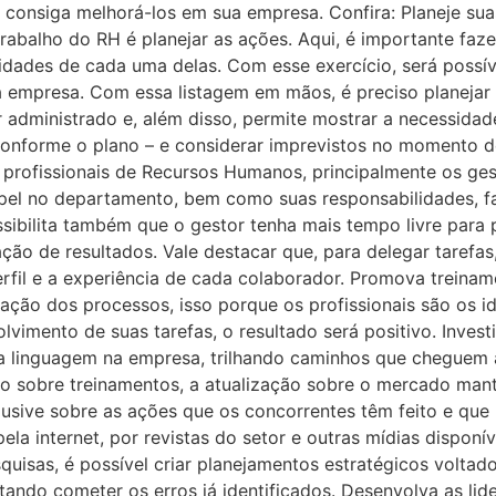
ê consiga melhorá-los em sua empresa. Confira: Planeje su
abalho do RH é planejar as ações. Aqui, é importante faz
ridades de cada uma delas. Com esse exercício, será possí
a empresa. Com essa listagem em mãos, é preciso planeja
r administrado e, além disso, permite mostrar a necessida
s conforme o plano – e considerar imprevistos no momento de
profissionais de Recursos Humanos, principalmente os gest
pel no departamento, bem como suas responsabilidades,
ossibilita também que o gestor tenha mais tempo livre para
o de resultados. Vale destacar que, para delegar tarefas,
rfil e a experiência de cada colaborador. Promova treinam
ção dos processos, isso porque os profissionais são os ide
vimento de suas tarefas, o resultado será positivo. Inves
ma linguagem na empresa, trilhando caminhos que cheguem 
do sobre treinamentos, a atualização sobre o mercado mant
lusive sobre as ações que os concorrentes têm feito e qu
ela internet, por revistas do setor e outras mídias disponí
quisas, é possível criar planejamentos estratégicos voltad
itando cometer os erros já identificados. Desenvolva as l