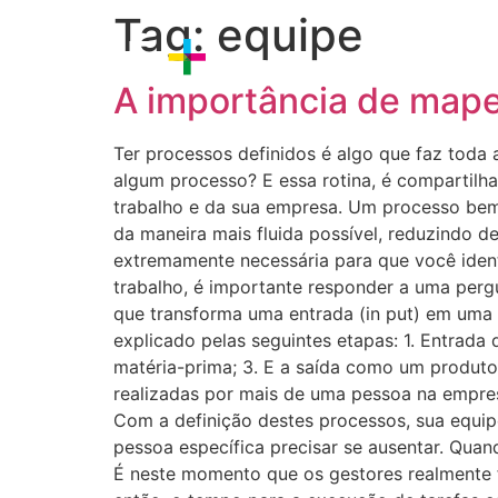
Tag:
equipe
Sobre nós
Estratégia
Proce
A importância de mape
Ter processos definidos é algo que faz toda a
algum processo? E essa rotina, é compartilh
trabalho e da sua empresa. Um processo bem
da maneira mais fluida possível, reduzindo de
extremamente necessária para que você ident
trabalho, é importante responder a uma perg
que transforma uma entrada (in put) em uma
explicado pelas seguintes etapas: 1. Entrada
matéria-prima; 3. E a saída como um produto
realizadas por mais de uma pessoa na empresa
Com a definição destes processos, sua equip
pessoa específica precisar se ausentar. Quand
É neste momento que os gestores realmente f