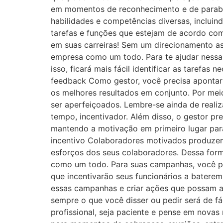
em momentos de reconhecimento e de paraben
habilidades e competências diversas, incluin
tarefas e funções que estejam de acordo com 
em suas carreiras! Sem um direcionamento ass
empresa como um todo. Para te ajudar nessa
isso, ficará mais fácil identificar as tarefa
feedback Como gestor, você precisa apontar 
os melhores resultados em conjunto. Por mei
ser aperfeiçoados. Lembre-se ainda de reali
tempo, incentivador. Além disso, o gestor pr
mantendo a motivação em primeiro lugar para
incentivo Colaboradores motivados produze
esforços dos seus colaboradores. Dessa forma
como um todo. Para suas campanhas, você po
que incentivarão seus funcionários a batere
essas campanhas e criar ações que possam ap
sempre o que você disser ou pedir será de f
profissional, seja paciente e pense em novas