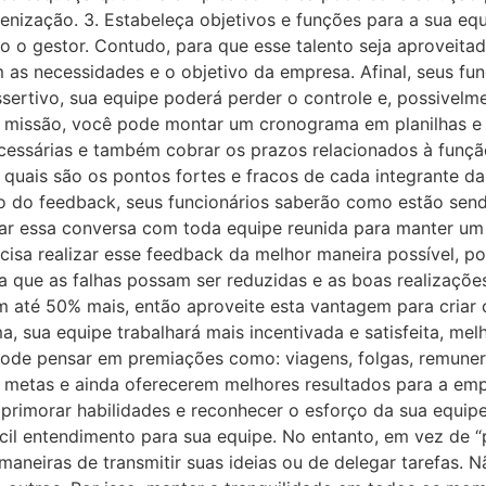
ização. 3. Estabeleça objetivos e funções para a sua e
do o gestor. Contudo, para que esse talento seja aproveita
as necessidades e o objetivo da empresa. Afinal, seus fun
ertivo, sua equipe poderá perder o controle e, possivelmen
 missão, você pode montar um cronograma em planilhas e
s necessárias e também cobrar os prazos relacionados à funç
quais são os pontos fortes e fracos de cada integrante da
o do feedback, seus funcionários saberão como estão send
zar essa conversa com toda equipe reunida para manter u
ecisa realizar esse feedback da melhor maneira possível, p
 que as falhas possam ser reduzidas e as boas realizaçõ
m até 50% mais, então aproveite esta vantagem para cria
, sua equipe trabalhará mais incentivada e satisfeita, me
de pensar em premiações como: viagens, folgas, remuneraç
m metas e ainda oferecerem melhores resultados para a em
rimorar habilidades e reconhecer o esforço da sua equipe
ácil entendimento para sua equipe. No entanto, em vez de
 maneiras de transmitir suas ideias ou de delegar tarefas.