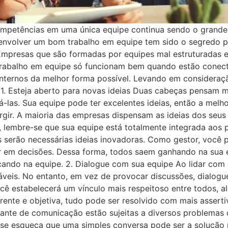
ompetências em uma única equipe continua sendo o grande 
senvolver um bom trabalho em equipe tem sido o segredo p
Empresas que são formadas por equipes mal estruturadas e
a e trabalho em equipe só funcionam bem quando estão cone
internos da melhor forma possível. Levando em consideraç
1. Esteja aberto para novas ideias Duas cabeças pensam me
á-las. Sua equipe pode ter excelentes ideias, então a melho
gir. A maioria das empresas dispensam as ideias dos seus 
, lembre-se que sua equipe está totalmente integrada ao
s serão necessárias ideias inovadoras. Como gestor, você 
ir em decisões. Dessa forma, todos saem ganhando na sua
acando na equipe. 2. Dialogue com sua equipe Ao lidar com
áveis. No entanto, em vez de provocar discussões, dialo
ocê estabelecerá um vínculo mais respeitoso entre todos, 
ente e objetiva, tudo pode ser resolvido com mais asserti
nte de comunicação estão sujeitas a diversos problemas 
se esqueça que uma simples conversa pode ser a solução 