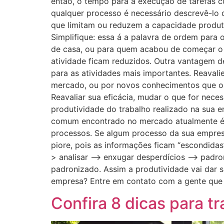
então, o tempo para a execução de tarefas co
qualquer processo é necessário descrevê-lo 
que limitam ou reduzem a capacidade produtiv
Simplifique: essa á a palavra de ordem para 
de casa, ou para quem acabou de começar o t
atividade ficam reduzidos. Outra vantagem de
para as atividades mais importantes. Reava
mercado, ou por novos conhecimentos que os
Reavaliar sua eficácia, mudar o que for nece
produtividade do trabalho realizado na sua 
comum encontrado no mercado atualmente é a
processos. Se algum processo da sua empresa 
piore, pois as informações ficam “escondida
> analisar –> enxugar desperdícios –> padro
padronizado. Assim a produtividade vai dar s
empresa? Entre em contato com a gente que 
Confira 8 dicas para t