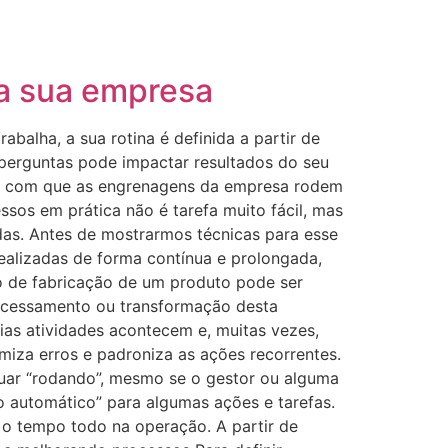
/
62 99620-0299
11 3373-7509
na sua empresa
balha, a sua rotina é definida a partir de
 perguntas pode impactar resultados do seu
faz com que as engrenagens da empresa rodem
essos em prática não é tarefa muito fácil, mas
das. Antes de mostrarmos técnicas para esse
ealizadas de forma contínua e prolongada,
o de fabricação de um produto pode ser
processamento ou transformação desta
ias atividades acontecem e, muitas vezes,
miza erros e padroniza as ações recorrentes.
nuar “rodando”, mesmo se o gestor ou alguma
to automático” para algumas ações e tarefas.
 o tempo todo na operação. A partir de