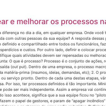
ssos
Pessoas
Blog
Contato
ar e melhorar os processos 
 diferença no dia a dia, em qualquer empresa. Onde você tra
ada com outras pessoas da sua equipe? A resposta dessas
 definido e compartilhado entre todos os funcionários, 
sperdícios e custos. Por outro lado, definir e colocar proc
ifique quais atividades devem ser repensadas ou melhora
unta: O que é processo? Processo é o conjunto de ações, r
 saída (out put). Dentro de uma empresa, o processo macr
 da matéria-prima (insumos, ideias, demandas, etc); 2. O 
 ou serviço pronto. Dentro de cada uma destas etapas, vár
. Por isso, ter processos definidos é tão importante. Mini
e pode ser mais independente. Assim a empresa vai conti
o isso acontece, significa que a sua equipe ficou no “pilo
azem o papel de gestores, e param de “apagar incêndios”