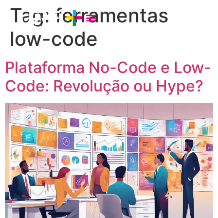
Tag:
ferramentas
low-code
Plataforma No-Code e Low-
Code: Revolução ou Hype?