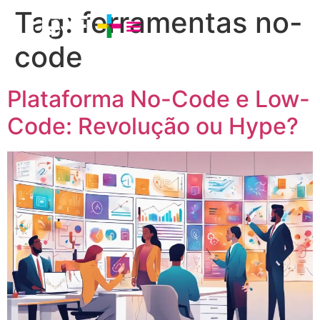
Tag:
ferramentas no-
code
Plataforma No-Code e Low-
Code: Revolução ou Hype?