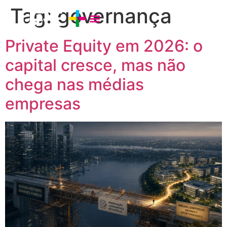
Tag:
governança
Private Equity em 2026: o
capital cresce, mas não
chega nas médias
empresas