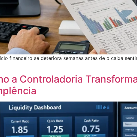
iclo financeiro se deteriora semanas antes de o caixa sent
o a Controladoria Transforma
mplência