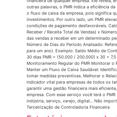
financeira de qualquer empresa. Ele revela,
outras palavras, o PMR indica a eficiência 
o fluxo de caixa da empresa, pois significa 
investimentos. Por outro lado, um PMR eleva
condições de pagamento desfavoráveis. Calcu
Receber / Receita Total de Vendas) x Número
das vendas a receber em um determinado perí
Número de Dias do Período Analisado: Refere
para um ano). Exemplo: Saldo Médio de Cont
30 dias PMR = (50.000 / 200.000) x 30 = 7,5
Monitoramento Regular do PMR Monitorar o PM
Manter um Fluxo de Caixa Saudável: Identific
tomar medidas preventivas. Melhorar o Rela
indicador vital para empresas de todos os 
garantir uma gestão financeira mais eficiente
empresa. Com esse serviço você terá o PMR e
indústria, serviço, varejo, digital… Não imp
Terceirização de Controladoria Financeira