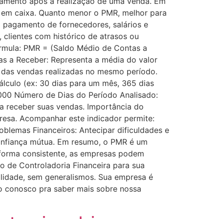
agamento após a realização de uma venda. Em
l em caixa. Quanto menor o PMR, melhor para
o pagamento de fornecedores, salários e
 clientes com histórico de atrasos ou
órmula: PMR = (Saldo Médio de Contas a
as a Receber: Representa a média do valor
l das vendas realizadas no mesmo período.
lculo (ex: 30 dias para um mês, 365 dias
000 Número de Dias do Período Analisado:
ra receber suas vendas. Importância do
resa. Acompanhar este indicador permite:
oblemas Financeiros: Antecipar dificuldades e
confiança mútua. Em resumo, o PMR é um
 forma consistente, as empresas podem
ão de Controladoria Financeira para sua
alidade, sem generalismos. Sua empresa é
to conosco pra saber mais sobre nossa