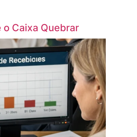
/
62 99620-0299
11 3373-7509
e o Caixa Quebrar