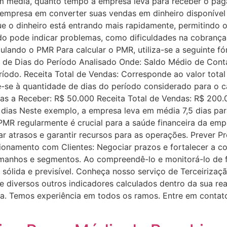
 em média, quanto tempo a empresa leva para receber o p
da empresa em converter suas vendas em dinheiro disponíve
que o dinheiro está entrando mais rapidamente, permitindo 
do pode indicar problemas, como dificuldades na cobrança,
lando o PMR Para calcular o PMR, utiliza-se a seguinte f
 de Dias do Período Analisado Onde: Saldo Médio de Cont
odo. Receita Total de Vendas: Corresponde ao valor tota
-se à quantidade de dias do período considerado para o cá
as a Receber: R$ 50.000 Receita Total de Vendas: R$ 200.
 dias Neste exemplo, a empresa leva em média 7,5 dias pa
R regularmente é crucial para a saúde financeira da emp
ar atrasos e garantir recursos para as operações. Prever Pr
cionamento com Clientes: Negociar prazos e fortalecer a 
tamanhos e segmentos. Ao compreendê-lo e monitorá-lo de
, sólida e previsível. Conheça nosso serviço de Terceirizaç
 diversos outros indicadores calculados dentro da sua re
orta. Temos experiência em todos os ramos. Entre em conta