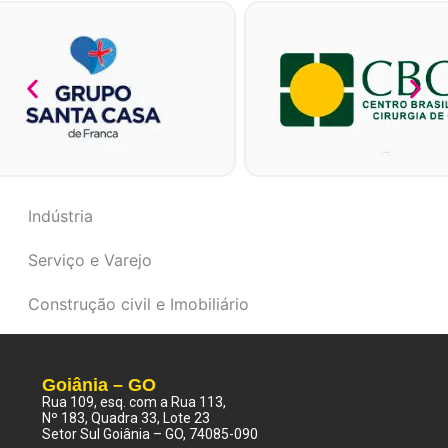
Indústria
Serviço e Varejo
Construção civil e Imobiliário
Goiânia – GO
Rua 109, esq. com a Rua 113,
Nº 183, Quadra 33, Lote 23
Setor Sul Goiânia – GO, 74085-090