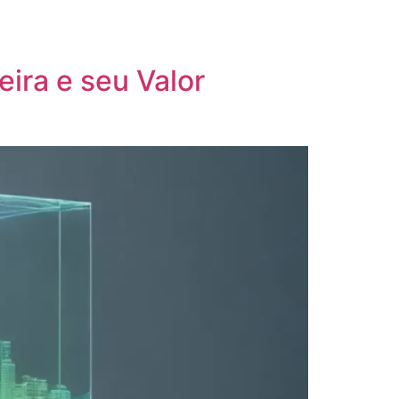
/
62 99620-0299
11 3373-7509
ira e seu Valor