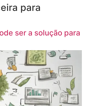
ceira para
/
62 99620-0299
11 3373-7509
pode ser a solução para