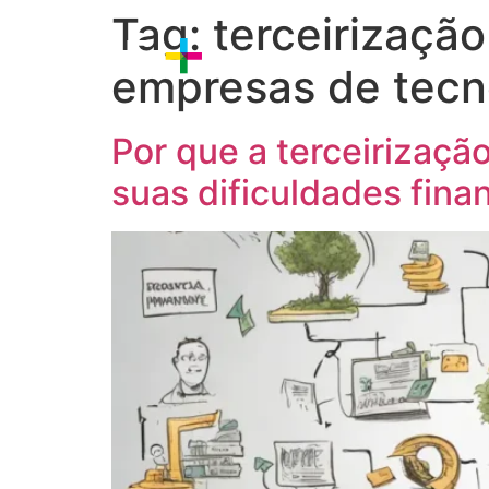
Tag:
terceirização
Sobre nós
Estratégia
P
empresas de tecn
Por que a terceirizaçã
suas dificuldades fina