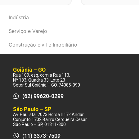
Indústria
Serviço e Varejo
Construção civil e Imobiliário
Goiânia – GO
Rua 109, esq. com a Rua 113,
Nº 183, Quadra 33, Lote 23
Setor Sul Goiânia – GO, 74085-090
(62) 99620-0299
São Paulo – SP
Av. Paulista, 2073 Horsa II 17º Andar
Conjunto 1702 Bairro Cerqueira Cesar
São Paulo – SP, 01311-300
(11) 3373-7509