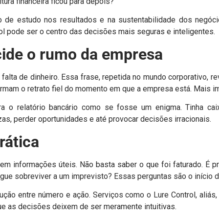
ura financeira ficou para depois?
o de estudo nos resultados e na sustentabilidade dos negócio
 pode ser o centro das decisões mais seguras e inteligentes.
ecide o rumo da empresa
alta de dinheiro. Essa frase, repetida no mundo corporativo, re
 formam o retrato fiel do momento em que a empresa está. Mais i
ara o relatório bancário como se fosse um enigma. Tinha ca
as, perder oportunidades e até provocar decisões irracionais.
rática
os em informações úteis. Não basta saber o que foi faturado. É
egue sobreviver a um imprevisto? Essas perguntas são o início 
ução entre número e ação. Serviços como o Lure Control, aliás
ue as decisões deixem de ser meramente intuitivas.