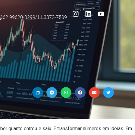
/
62 99620-0299
11 3373-7509
er quanto entrou e saiu. É transformar números em ideias. Em