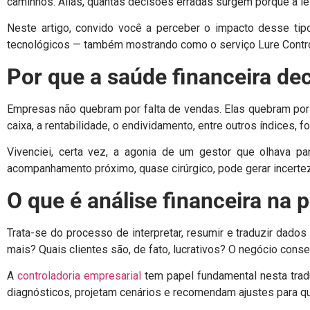
caminhos. Aliás, quantas decisões erradas surgem porque a leit
Neste artigo, convido você a perceber o impacto desse tip
tecnológicos — também mostrando como o serviço Lure Control
Por que a saúde financeira d
Empresas não quebram por falta de vendas. Elas quebram por f
caixa, a rentabilidade, o endividamento, entre outros índices,
Vivenciei, certa vez, a agonia de um gestor que olhava p
acompanhamento próximo, quase cirúrgico, pode gerar incertez
O que é análise financeira na p
Trata-se do processo de interpretar, resumir e traduzir dad
mais? Quais clientes são, de fato, lucrativos? O negócio cons
A
controladoria empresarial
tem papel fundamental nesta trad
diagnósticos, projetam cenários e recomendam ajustes para q