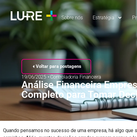
Sobre nós
Estratégia
P
Voltar para postagens
19/06/2025
•
Controladoria Financeira
Análise Financeira Empresa
Completo para Tomar Dec
Quando pensamos no sucesso de uma empresa, há algo que semp