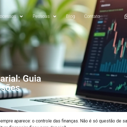
rocessos
Pessoas
Blog
Contato
rial: Guia
isões
re aparece: o controle das finanças. Não é só questão de sab