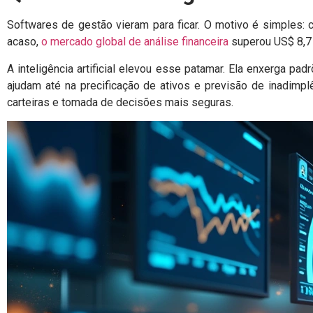
Softwares de gestão vieram para ficar. O motivo é simples: 
acaso,
o mercado global de análise financeira
superou US$ 8,7 
A inteligência artificial elevou esse patamar. Ela enxerga pad
ajudam até na precificação de ativos e previsão de inadimp
carteiras e tomada de decisões mais seguras.