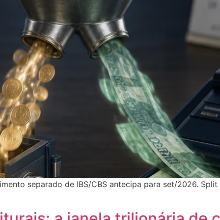
himento separado de IBS/CBS antecipa para set/2026. Spli
turais: a janela trilionária d