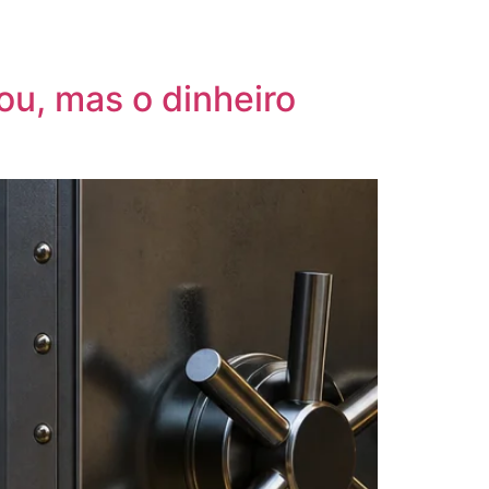
/
62 99620-0299
11 3373-7509
ou, mas o dinheiro