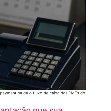
t payment muda o fluxo de caixa das PMEs do
e captação que sua